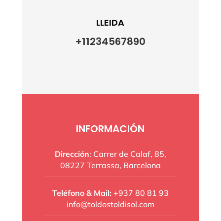
LLEIDA
+11234567890
INFORMACIÓN
Dirección
: Carrer de Calaf, 85,
08227 Terrassa, Barcelona
Teléfono & Mail:
+937 80 81 93
info@toldostoldisol.com