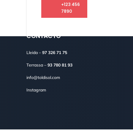
+123 456
7890
CONTACTO
Lleida –
97 326 71 75
Terrassa –
93 780 81 93
info@toldisol.com
Instagram