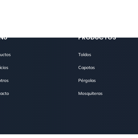
NÚ
PRODUCTOS
uctos
Toldos
icios
Capotas
tros
Pérgolas
acto
Mosquiteras