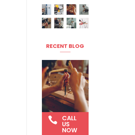
RECENT BLOG
CALL

US
NOW