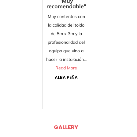
"Muy
"Muy
recomendable"
content
Muy contentos con
Trabajan muy
la calidad del toldo
He queda
de 5m x 3m y la
satisfecha c
profesionalidad del
pérgola qu
equipo que vino a
instalaron.
hacer la instalación...
producto se
Read More
que es de m
Read Mo
ALBA PEÑA
MILAGR
SÁNCHE
GALLERY