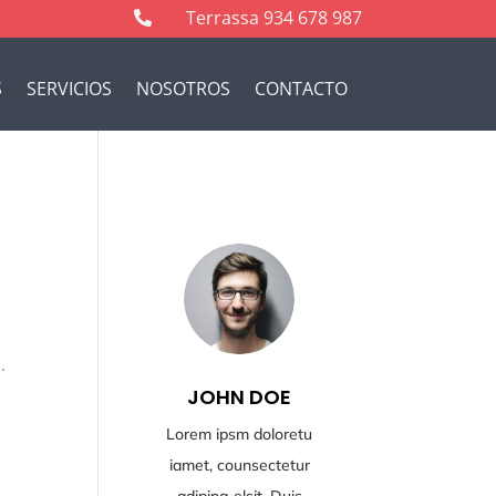
Terrassa 934 678 987

S
SERVICIOS
NOSOTROS
CONTACTO
.
JOHN DOE
Lorem ipsm doloretu
iamet, counsectetur