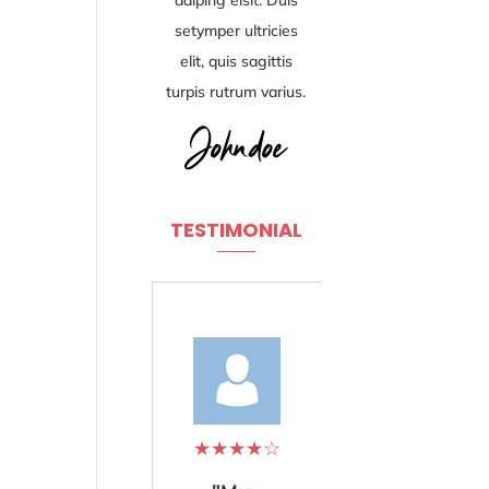
adiping elsit. Duis
setymper ultricies
elit, quis sagittis
turpis rutrum varius.
TESTIMONIAL
★
★
★
★
☆
★
★
★
★